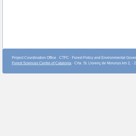
Project Coordination Office · CTFC - Forest Policy and Environmental Gover
Forest Sciences Centre of Catalonia
· Crta. St. Llorenç de Morunys km 2, ·